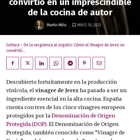
convirtió en un imprescindible
de la cocina de autor
.
Martín Miño
MAYO 10, 2023
Cultura
De la vergüenza al orgullo: Cómo el Vinagre de Jerez se
convirtió...
Descubierto fortuitamente en la producción
vinícola, el
vinagre de Jerez
ha pasado a ser un
ingrediente esencial en la alta cocina. España
cuenta con tres de los cinco vinagres europeos
protegidos por la
Denominación de Origen
Protegida (DOP)
. El Denominación de Origen
Protegida, también conocido como “Vinagre de