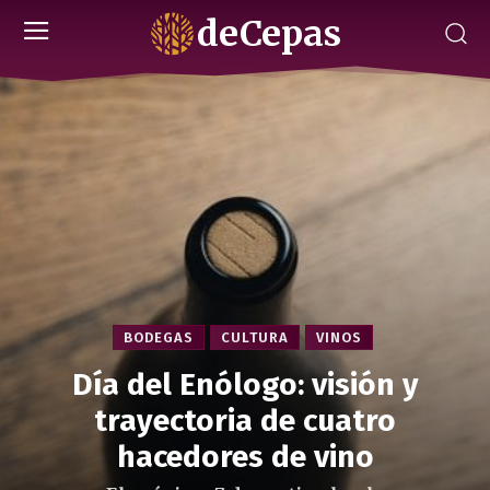
deCepas
BODEGAS
CULTURA
VINOS
Día del Enólogo: visión y
trayectoria de cuatro
hacedores de vino