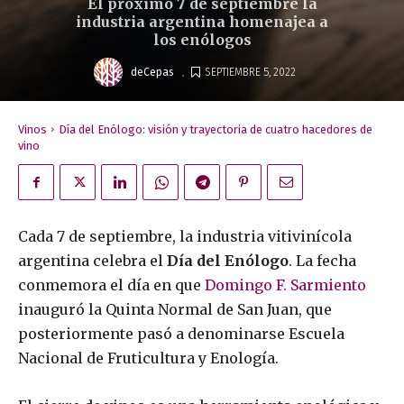
El próximo 7 de septiembre la
industria argentina homenajea a
los enólogos
.
deCepas
SEPTIEMBRE 5, 2022
Vinos
Día del Enólogo: visión y trayectoria de cuatro hacedores de
vino
Cada 7 de septiembre, la industria vitivinícola
argentina celebra el
Día del Enólogo
. La fecha
conmemora el día en que
Domingo F. Sarmiento
inauguró la Quinta Normal de San Juan, que
posteriormente pasó a denominarse Escuela
Nacional de Fruticultura y Enología.