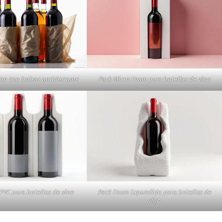
ino con bolsas antiderrame
Pack Micro Foam para botellas de vino
 PVC para botellas de vino
Pack Foam Expandido para botellas de
vino