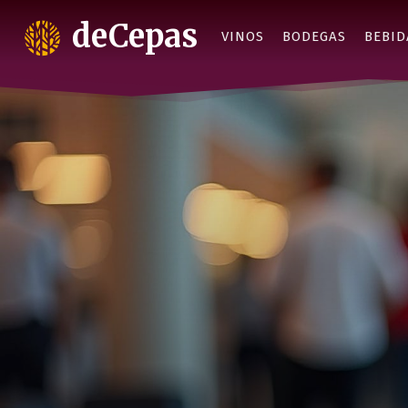
deCepas
VINOS
BODEGAS
BEBID