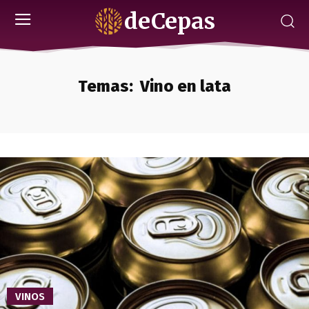
deCepas
Temas:
Vino en lata
VINOS