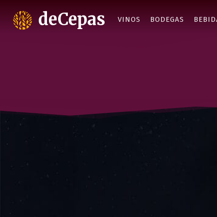
deCepas
VINOS
BODEGAS
BEBID