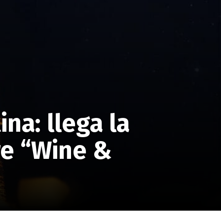
na: llega la
re “Wine &