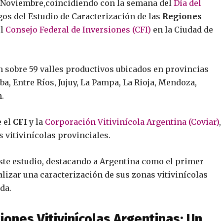
e Noviembre,coincidiendo con la semana del
Día del
zgos del Estudio de Caracterización de las
Regiones
el
Consejo Federal de Inversiones (CFI)
en la Ciudad de
n sobre 59 valles productivos ubicados en provincias
, Entre Ríos, Jujuy, La Pampa, La Rioja, Mendoza,
.
e el
CFI
y la
Corporación Vitivinícola Argentina (Coviar)
,
s vitivinícolas provinciales.
este estudio, destacando a Argentina como el primer
lizar una caracterización de sus zonas vitivinícolas
da.
giones Vitivinícolas Argentinas: Un