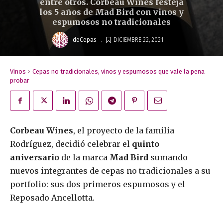
entre otros. Corbeau Wines festeja
los 5 años de Mad Bird con vinos y
espumosos no tradicionales
.
deCepas
DICIEMBRE 22, 2021
Vinos
Cepas no tradicionales, vinos y espumosos que vale la pena
probar
Corbeau Wines
, el proyecto de la familia
Rodríguez, decidió celebrar el
quinto
aniversario
de la marca
Mad Bird
sumando
nuevos integrantes de cepas no tradicionales a su
portfolio: sus dos primeros espumosos y el
Reposado Ancellotta.