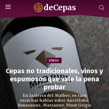
deCepas
VINOS
Cepas no tradicionales, vinos y
espumosos que vale la pena
probar
En la tierra del Malbec, es raro
escuchar hablar sobre Ancellotta,
Roussanne, Marsanne, Pinot Grigio