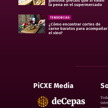
góndola: precios que sí valen
la pena en el supermercado
TENDENCIAS
¿Cómo encontrar cortes de
carne baratos para acompañar
el vino?
PiCXE Media
So
Toda
inte
pers