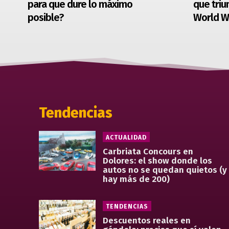
para que dure lo máximo
que triu
posible?
World W
Tendencias
ACTUALIDAD
Carbriata Concours en
Dolores: el show donde los
autos no se quedan quietos (y
hay más de 200)
TENDENCIAS
Descuentos reales en