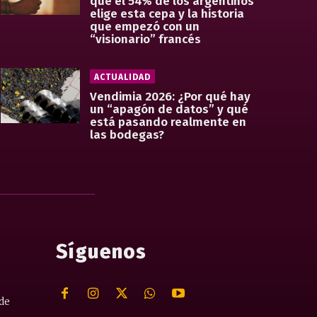
qué el 54% de los argentinos
elige esta cepa y la historia
que empezó con un
“visionario” francés
ACTUALIDAD
Vendimia 2026: ¿Por qué hay
un “apagón de datos” y qué
está pasando realmente en
las bodegas?
Síguenos
 de