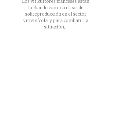
Los viticultores franceses están
luchando con una crisis de
sobreproducción en el sector
vitivinícola, y para combatir la
situación,...