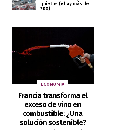
quietos (y hay más de
200)
ECONOMÍA
Francia transforma el
exceso de vino en
combustible: ¿Una
solución sostenible?