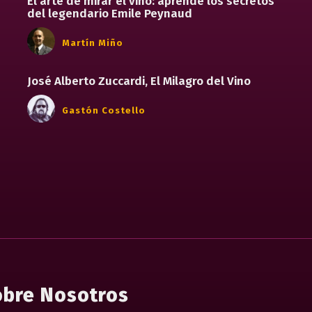
El arte de mirar el vino: aprende los secretos
del legendario Emile Peynaud
Martín Miño
José Alberto Zuccardi, El Milagro del Vino
Gastón Costello
bre Nosotros