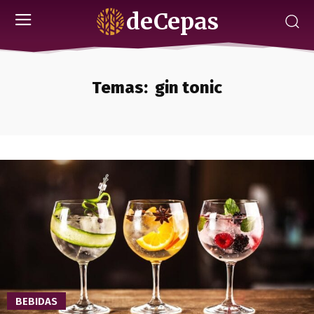
deCepas
Temas:
gin tonic
BEBIDAS