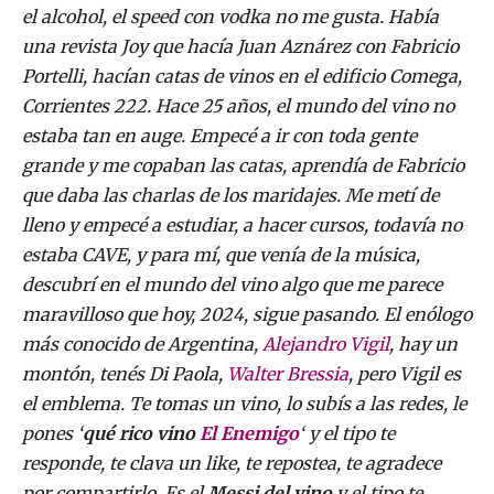
el alcohol, el speed con vodka no me gusta. Había
una revista Joy que hacía Juan Aznárez con Fabricio
Portelli, hacían catas de vinos en el edificio Comega,
Corrientes 222. Hace 25 años, el mundo del vino no
estaba tan en auge. Empecé a ir con toda gente
grande y me copaban las catas, aprendía de Fabricio
que daba las charlas de los maridajes. Me metí de
lleno y empecé a estudiar, a hacer cursos, todavía no
estaba CAVE, y para mí, que venía de la música,
descubrí en el mundo del vino algo que me parece
maravilloso que hoy, 2024, sigue pasando. El enólogo
más conocido de Argentina,
Alejandro Vigil
, hay un
montón, tenés Di Paola,
Walter Bressia
, pero Vigil es
el emblema. Te tomas un vino, lo subís a las redes, le
pones ‘
qué rico vino
El Enemigo
‘ y el tipo te
responde, te clava un like, te repostea, te agradece
por compartirlo. Es el
Messi del vino
y el tipo te