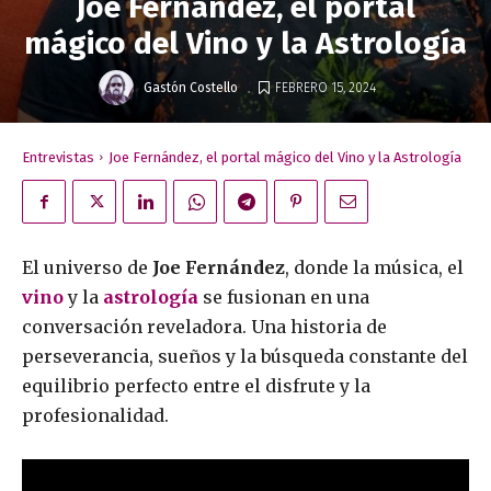
Joe Fernández, el portal
mágico del Vino y la Astrología
.
Gastón Costello
FEBRERO 15, 2024
Entrevistas
Joe Fernández, el portal mágico del Vino y la Astrología
El universo de
Joe Fernández
, donde la música, el
vino
y la
astrología
se fusionan en una
conversación reveladora. Una historia de
perseverancia, sueños y la búsqueda constante del
equilibrio perfecto entre el disfrute y la
profesionalidad.