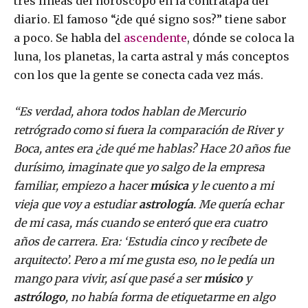
tres líneas del horóscopo en la contratapa del
diario. El famoso “¿de qué signo sos?” tiene sabor
a poco. Se habla del
ascendente
, dónde se coloca la
luna, los planetas, la carta astral y más conceptos
con los que la gente se conecta cada vez más.
“Es verdad, ahora todos hablan de Mercurio
retrógrado como si fuera la comparación de River y
Boca, antes era ¿de qué me hablas? Hace 20 años fue
durísimo, imaginate que yo salgo de la empresa
familiar, empiezo a hacer
música
y le cuento a mi
vieja que voy a estudiar
astrología
. Me quería echar
de mi casa, más cuando se enteró que era cuatro
años de carrera. Era: ‘Estudia cinco y recíbete de
arquitecto’. Pero a mí me gusta eso, no le pedía un
mango para vivir, así que pasé a ser
músico
y
astrólogo
, no había forma de etiquetarme en algo