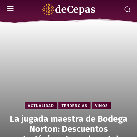
deCepas
ACTUALIDAD
TENDENCIAS
VINOS
La jugada maestra de Bodega
Norton: Descuentos