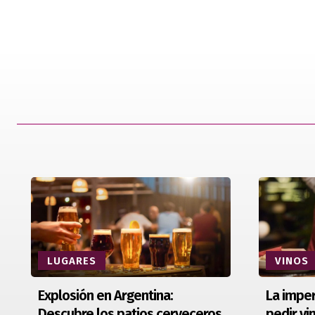
LUGARES
VINOS
Explosión en Argentina:
La imper
Descubre los patios cerveceros
pedir vi