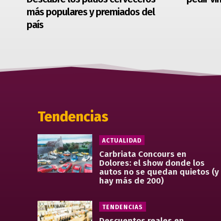
más populares y premiados del
país
Tendencias
ACTUALIDAD
Carbriata Concours en
Dolores: el show donde los
autos no se quedan quietos (y
hay más de 200)
TENDENCIAS
Descuentos reales en