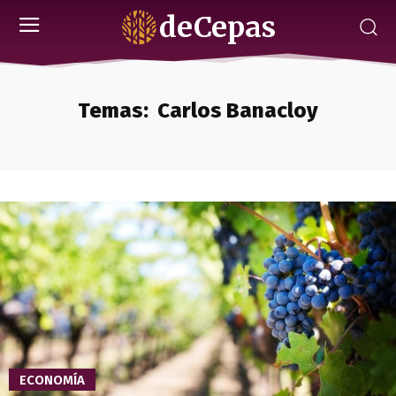
deCepas
Temas:
Carlos Banacloy
ECONOMÍA