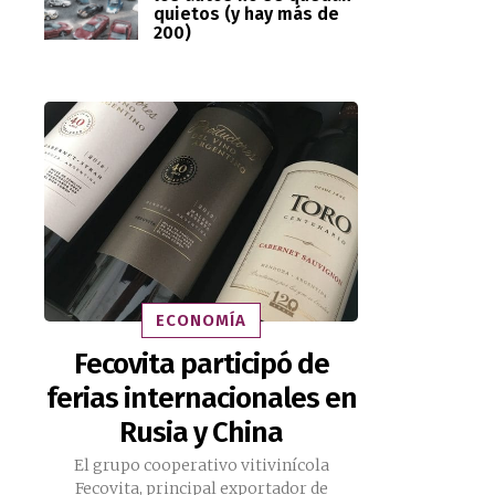
quietos (y hay más de
200)
ECONOMÍA
Fecovita participó de
ferias internacionales en
Rusia y China
El grupo cooperativo vitivinícola
Fecovita, principal exportador de