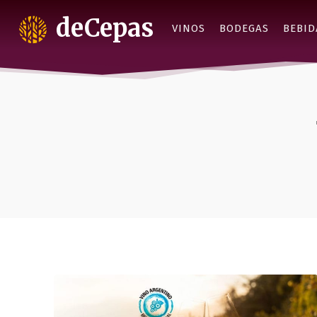
deCepas
VINOS
BODEGAS
BEBID