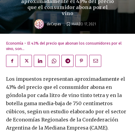
aproximadamente el 43% del precio
que el consumidor abona por el
vino
.
deCepas
MARZO 17, 2021
Economía
El 43% del precio que abonan los consumidores por el
vino, son...
Los impuestos representan aproximadamente el
43% del precio que el consumidor abona en
góndola por cada litro de vino tinto tetra y en la
botella gama media-baja de 750 centímetros
cúbicos, según un estudio elaborado por el sector
de Economías Regionales de la Confederación
Argentina de la Mediana Empresa (CAME).