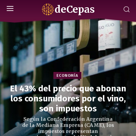
deCepas
ECONOMÍA
El 43% del precio que abonan
los consumidores por el vino,
son impuestos
Según la Confederación Argentina
de la Mediana Empresa (CAME), los
impuestos representan