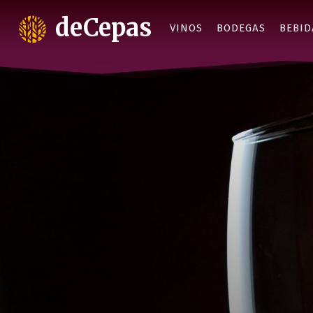
deCepas
VINOS
BODEGAS
BEBID