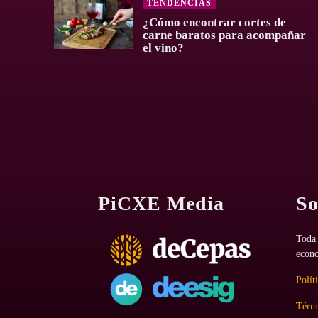
TENDENCIAS
¿Cómo encontrar cortes de
carne baratos para acompañar
el vino?
PiCXE Media
So
Toda 
econo
Polít
Térmi