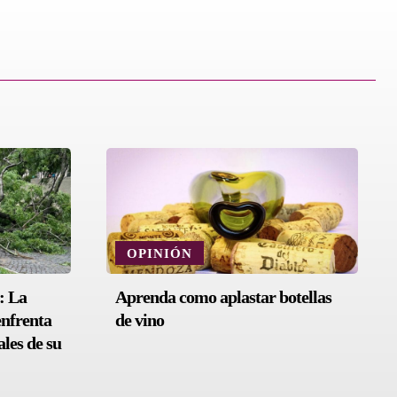
OPINIÓN
: La
Aprenda como aplastar botellas
enfrenta
de vino
les de su