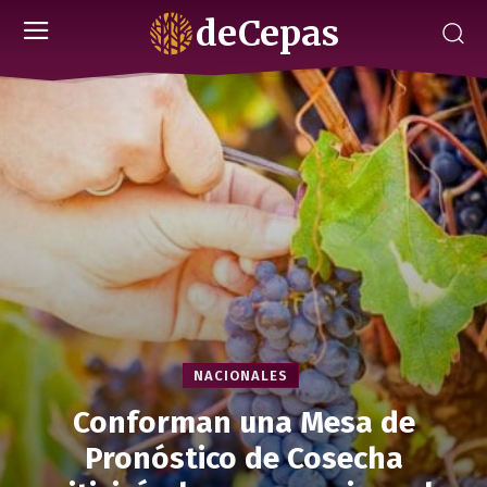
deCepas
NACIONALES
Conforman una Mesa de
Pronóstico de Cosecha